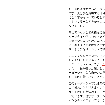
おしゃれは襟元からという
です。夏は肌を露出する部
げなく首から下げていると
フやマフラーなどをかっこ
なりました。
そしてシャツなどの襟元の
ループタイやアスコットタ
主流となりましたが、エネ
ノーネクタイで夏場を過ご
立つようになり、シャツで
このシャツをオーダーシャ
お店を紹介しているサイト
ーダーシャツ.info」です。
こ
いたり、袖が長いか短いと
ーダーシャツなら自分のカ
おしゃれに着こなすことが
このオーダーシャツは通常
みで選ぶことができます。
サイトからも申込みするこ
っています。ぜひオーダー
ャツをチョイスされてはい