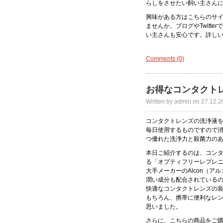
らしをさせたい飼い主さん
興味がある方はこちらのサ
ませんか。ブログやTwitt
い主さんも安心です。詳し
Comments (0)
お得なコンタクト
Written by admin on 27.12.2
コンタクトレンズの洗浄液
毎日使用するものですので
つ優れた洗浄力と殺菌力の
本日ご紹介するのは、コン
る「オプティフリーレプレニッ
大手メーカーのAlcon（
潤い成分も配合されている
快適なコンタクトレンズの
もちろん、携帯に便利なレ
思いました。
さらに、こちらの商品をご