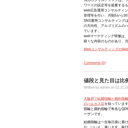
SEOコンサルティングは、
ワードの設定等を提案するも
web広告運用コンサルティ
管理等を行い、月額5から3
SNS運用コンサルティング
の方向性、アルゴリズムのハ
ています。
webマーケティング研修は
様々な内容のものがあり、月
WebコンサルティングのWebCon
Comments (0)
値段と見た目は比
Written by admin on 02.11.2
大阪府で結婚指輪と婚約指
のハルカス店
を知っていま
指輪と婚約指輪で有名なQD
ーザンです。
結婚指輪は一生毎日身に着
か。いいえ、違います。毎