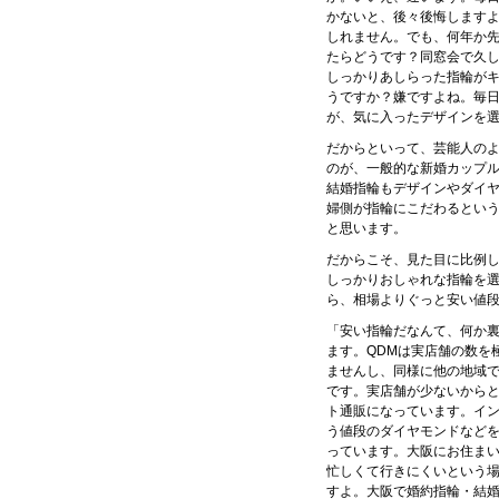
かないと、後々後悔します
しれません。でも、何年か
たらどうです？同窓会で久
しっかりあしらった指輪が
うですか？嫌ですよね。毎
が、気に入ったデザインを
だからといって、芸能人の
のが、一般的な新婚カップ
結婚指輪もデザインやダイ
婦側が指輪にこだわるとい
と思います。
だからこそ、見た目に比例
しっかりおしゃれな指輪を選
ら、相場よりぐっと安い値
「安い指輪だなんて、何か
ます。QDMは実店舗の数を
ませんし、同様に他の地域で
です。実店舗が少ないから
ト通販になっています。イ
う値段のダイヤモンドなど
っています。大阪にお住ま
忙しくて行きにくいという場
すよ。大阪で婚約指輪・結婚