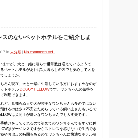
レスのないペットホテルをご紹介しま
017 in
未分類
|
No comments yet..
いますが、犬と一緒に暮らす世帯数は増えているようで
るペットホテルがあれば1人暮らしの方でも安心して犬を
いでしょうか。
もちろん現在、犬と一緒に生活している方におすすめなのが
ペットホテル
DOGGY FELLOW
です。ワンちゃんの気持を
して利用できます。
けれど、見知らぬ人や犬が苦手なワンちゃんも多のではない
に預けるのは少々不安とためらっている飼い主さんもいるで
FELLOWは犬同士が嫌いなワンちゃんでも大丈夫です。
が手助けをしてくれるので初めてのワンちゃんでもすぐに仲
ELLOWはゲージレスですからストレスを感じないで生活でき
昼寝やお散歩の時間もあるのでワンちゃんに快適なホテル暮