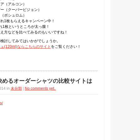
クア（アルコン）
デー（クーパービジョン）
ー（ボシュロム）
れ1枚もらえるキャンペーン中！
れ1枚というところが太っ腹！
見え方などを比べてみるのもいいですね！
ひ検討してみてはいかがでしょうか。
(120ml)ならこちらのサイト
をご覧ください！
決めるオーダーシャツの比較サイトは
014 in
未分類
|
No comments yet..