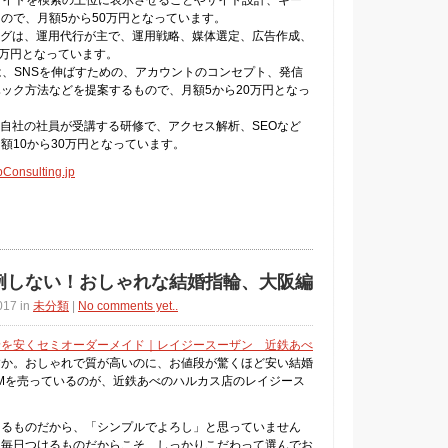
サイトを検索の上位に表示させることやサイト設計、キー
ので、月額5から50万円となっています。
ングは、運用代行が主で、運用戦略、媒体選定、広告作成、
0万円となっています。
は、SNSを伸ばすための、アカウントのコンセプト、発信
ック方法などを提案するもので、月額5から20万円となっ
、自社の社員が受講する研修で、アクセス解析、SEOなど
額10から30万円となっています。
sulting.jp
例しない！おしゃれな結婚指輪、大阪編
017 in
未分類
|
No comments yet..
輪を安くセミオーダーメイド｜レイジースーザン 近鉄あべ
すか。おしゃれで質が高いのに、お値段が驚くほど安い結婚
Mを売っているのが、近鉄あべのハルカス店のレイジース
けるものだから、「シンプルでよろし」と思っていません
日毎日つけるものだからこそ、しっかりこだわって選んでお