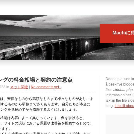
Machi
ィングの料金相場と契約の注意点
Denne plassen ka
å beskrive blogg
023 in
ネット関連
|
No comments yet..
filen
sidebar.php
informasjon her. 
場は、安価なものから高額なものまで様々なものがあり、ま
text in the file s
関するものから研修まで多くあります。自分たちが本当に
blog.
Link til abo
ィングを見極めてから依頼するようにしましょう。
の相場は内容によって異なっています。例を挙げると、
は、サイトの現状における課題や改善策を提案するもので、
います。