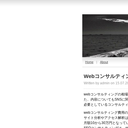
Home
|
About
Webコンサルテ
Written by admin on 15.07.2
webコンサルティングの相
た、内容についてもSNSに
必要としているコンサルテ
webコンサルティング費用
サイト分析やアクセス解析
月額10から30万円となって