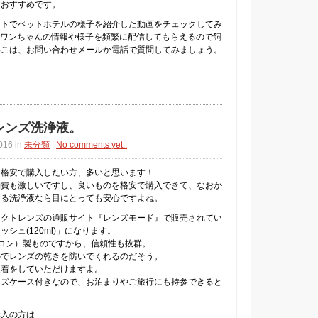
におすすめです。
イトでペットホテルの様子を紹介した動画をチェックしてみ
erでワンちゃんの情報や様子を頻繁に配信してもらえるので飼
いこは、お問い合わせメールか電話で質問してみましょう。
レンズ洗浄液。
016 in
未分類
|
No comments yet..
を格安で購入したい方、多いと思います！
消費も激しいですし、良いものを格安で購入できて、なおか
ある洗浄液なら目にとっても安心ですよね。
タクトレンズの通販サイト『レンズモード』で販売されてい
シュ(120ml)」になります。
アルコン）製ものですから、信頼性も抜群。
のでレンズの乾きを防いでくれるのだそう。
装着をしていただけますよ。
ンズケース付きなので、お泊まりやご旅行にも持参できると
購入の方は