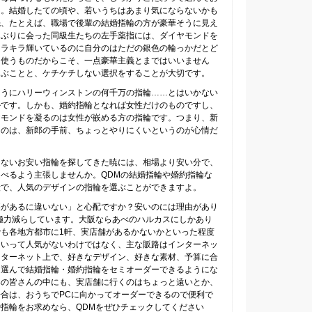
よ。結婚したての頃や、若いうちはあまり気にならないかも
先、たとえば、職場で後輩の結婚指輪の方が豪華そうに見え
しぶりに会った同級生たちの左手薬指には、ダイヤモンドを
キラキラ輝いているのに自分のはただの銀色の輪っかだとど
日使うものだからこそ、一点豪華主義とまではいいません
選ぶことと、ケチケチしない選択をすることが大切です。
ようにハリーウィンストンの何千万の指輪……とはいかない
ルです。しかも、婚約指輪となれば女性だけのものですし、
ヤモンドを凝るのは女性が嵌める方の指輪です。つまり、新
うのは、新郎の手前、ちょっとやりにくいというのが心情だ
しないお安い指輪を探してきた暁には、相場より安い分で、
べるよう主張しませんか。QDMの結婚指輪や婚約指輪な
段で、人気のデザインの指輪を選ぶことができますよ。
裏があるに違いない」と心配ですか？安いのには理由があり
極力減らしています。大阪ならあべのハルカスにしかあり
も各地方都市に1軒、実店舗があるかないかといった程度
といって人気がないわけではなく、主な販路はインターネッ
ンターネット上で、好きなデザイン、好きな素材、予算に合
を選んで結婚指輪・婚約指輪をセミオーダーできるようにな
いの皆さんの中にも、実店舗に行くのはちょっと遠いとか、
合は、おうちでPCに向かってオーダーできるので便利で
指輪をお求めなら、QDMをぜひチェックしてください