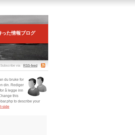
に待った情報ブログ
Subscribe via
RSS-feed
n du bruke for
en din. Rediger
for å legge inn
Change this
idebar.php to describe your
ut-side