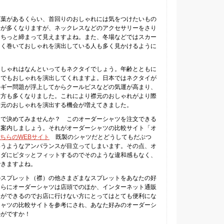
言葉があるくらい、首回りのおしゃれには気をつけたいもの
分が多くなりますが、ネックレスなどのアクセサリーをさり
きちっと締まって見えますよね。また、冬場などではスカー
よく巻いておしゃれを演出している人も多く見かけるように
おしゃれはなんといってもネクタイでしょう。年齢とともに
イでもおしゃれを演出してくれますよ。日本ではネクタイが
ルギー問題が浮上してからクールビスなどの気運が高まり、
す方も多くなりました。これにより襟元のおしゃれがより際
襟元のおしゃれを演出する機会が増えてきました。
ツで決めてみませんか？ このオーダーシャツを注文できる
を案内しましょう。それがオーダーシャツの比較サイト「オ
ちらのWEBサイト
既製のシャツだとどうしてもだぶつ
いうようなアンバランスが目立ってしまいます。その点、オ
ラダにピタッとフィットするのでそのような違和感もなく、
できますよね。
のスプレット（襟）の他さまざまなスプレットをあなたの好
さらにオーダーシャツは店頭でのほか、インターネット通販
とができるのでお店に行けない方にとってはとても便利にな
シャツの比較サイトを参考にされ、あなた好みのオーダーシ
かがですか！